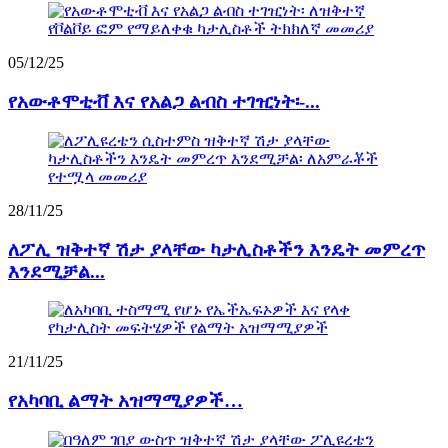
05/12/25
የአውቶሞቲቭ እና የአልጋ ልብስ ተገዢነት፡-...
28/11/25
ለፖሊ ዝቅተኛ ሽታ ያላቸው ካታሊስቶችን እንዴት መምረጥ
እንደሚቻል...
21/11/25
የአካባቢ ልማት አዝማሚያዎች…