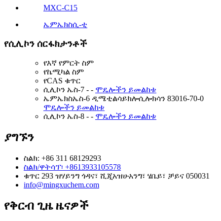
MXC-C15
ኤምኤክስሲ-ቲ
የሲሊኮን ሰርፋክታንቶች
የእኛ የምርት ስም
የኬሚካል ስም
የCAS ቁጥር
ሲሊኮን ኤስ-7
-
-
ሞዴሎችን ይመልከቱ
ኤምኤክስኤስ-6
ዲሜቲልሳይክሎሲሎክሳን
83016-70-0
ሞዴሎችን ይመልከቱ
ሲሊኮን ኤስ-8
-
-
ሞዴሎችን ይመልከቱ
ያግኙን
ስልክ: +86 311 68129293
ስልክ/ዋትሳፕ፡ +8613933105578
ቁጥር 293 ዝሃይንግ ጎዳና፣ ሺጂአዝሁአንግ፣ ሄቤይ፣ ቻይና 050031
info@mingxuchem.com
የቅርብ ጊዜ ዜናዎች