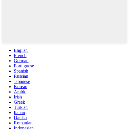
English
French
German
Portuguese
Spanish
Russian
Japanese
Korean
Arabic
Irish
Greek
Turkish
Italian
Danish
Romanian
Indonesian