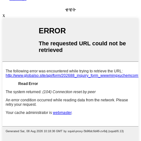
ዌቼት
x