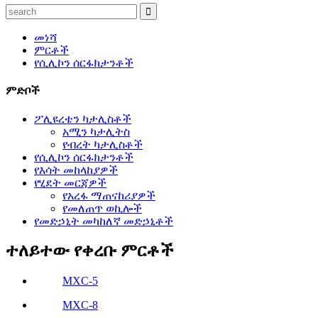
መነሻ
ምርቶች
የሲሊኮን ሰርፋክታንቶች
ምድቦች
ፖሊዩረቴን ካታሊስቶች
አሚን ካታሊትስ
የብረት ካታሊስቶች
የሲሊኮን ሰርፋክታንቶች
የእሳት መከላከያዎች
የሂደት መርጃዎች
የአረፋ ማጠናከሪያዎች
የመለጠጥ ወኪሎች
የመድኃኒት መካከለኛ መድኃኒቶች
ተለይተው የቀረቡ ምርቶች
MXC-5
MXC-8