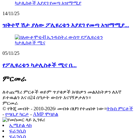
14/11/25
ዝቅተኛ ሽታ ያለው ፖሊዩረቴን እያደገ የመጣ አዝማሚያ...
05/11/25
የፖሊዩረቴን ካታሊስቶች ሚና በ...
ምርመራ
ለተጨማሪ ምርቶች ወይም ጥያቄዎች እባክዎን መልእክትዎን ለእኛ
ይተዉልን እና በ24 ሰዓታት ውስጥ እናገኝዎታለን።
ምርመራ
© የቅጂ መብት - 2010-2026፡ መብቱ በህግ የተጠበቀ ነው።
ትኩስ ምርቶች
-
የጣቢያ ካርታ
-
AMP ሞባይል
ኢሜይል ላክ
ፍራንሲስ
ፍራንሲስ