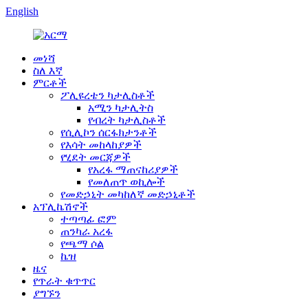
English
መነሻ
ስለ እኛ
ምርቶች
ፖሊዩረቴን ካታሊስቶች
አሚን ካታሊትስ
የብረት ካታሊስቶች
የሲሊኮን ሰርፋክታንቶች
የእሳት መከላከያዎች
የሂደት መርጃዎች
የአረፋ ማጠናከሪያዎች
የመለጠጥ ወኪሎች
የመድኃኒት መካከለኛ መድኃኒቶች
አፕሊኬሽኖች
ተጣጣፊ ፎም
ጠንካራ አረፋ
የጫማ ሶል
ኬዝ
ዜና
የጥራት ቁጥጥር
ያግኙን