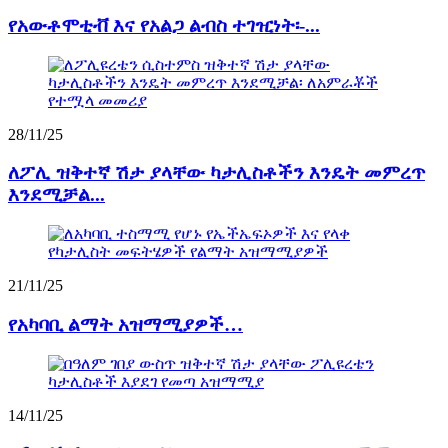
የአውቶሞቲቭ እና የአልጋ ልብስ ተገዢነት፡-...
28/11/25
ለፖሊ ዝቅተኛ ሽታ ያላቸው ካታሊስቶችን እንዴት መምረጥ
እንደሚቻል...
21/11/25
የአካባቢ ልማት አዝማሚያዎች…
14/11/25