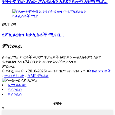
ዝቅተኛ ሽታ ያለው ፖሊዩረቴን እያደገ የመጣ አዝማሚያ...
05/11/25
የፖሊዩረቴን ካታሊስቶች ሚና በ...
ምርመራ
ለተጨማሪ ምርቶች ወይም ጥያቄዎች እባክዎን መልእክትዎን ለእኛ
ይተዉልን እና በ24 ሰዓታት ውስጥ እናገኝዎታለን።
ምርመራ
© የቅጂ መብት - 2010-2026፡ መብቱ በህግ የተጠበቀ ነው።
ትኩስ ምርቶች
-
የጣቢያ ካርታ
-
AMP ሞባይል
ኢሜይል ላክ
ፍራንሲስ
ፍራንሲስ
ዌቼት
x