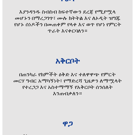
እያንዳንዱ ስብስብ ከፍተኛውን ደረጃ የሚያሟላ
መሆኑን በማረጋገጥ፣ ሙሉ ክትትል እና ለኦዲት ዝግጁ
የሆኑ ሰነዶችን በመጠቀም የላቀ እና ወጥ የሆነ የምርት
ጥራት እናቀርባለን።
አቅርቦት
በጠንካራ የክምችት ዕቅድ እና ተለዋዋጭ የምርት
መርሃ ግብር አማካኝነት፣ የማድረሻ ጊዜዎን ለማሟላት
የተረጋጋ እና አስተማማኝ የአቅርቦት ሰንሰለት
እንጠብቃለን።
ዋጋ