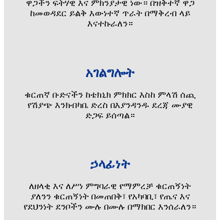
ዋጋችን ፍትሃዊ እና ምክንያታዊ ነው። በዝቅተኛ ዋጋ
ከመወዳደር ይልቅ እውነተኛ ጥራት በማቅረብ ላይ
እናተኩራለን።
አገልግሎት
ቁርጠኛ ቡድናችን ከቴክኒክ ምክክር እስከ ምላሽ ሰጪ
የሽያጭ እንክብካቤ ድረስ በእያንዳንዱ ደረጃ ሙያዊ
ድጋፍ ይሰጣል።
ኃላፊነት
ለዘላቂ እና ለሥነ ምግባራዊ የማምረቻ ቁርጠኝነት
ያለንን ቁርጠኝነት በመጠበቅ፣ የአካባቢ፣ የጤና እና
የደህንነት ደንቦችን ሙሉ በሙሉ በማክበር እንሰራለን።