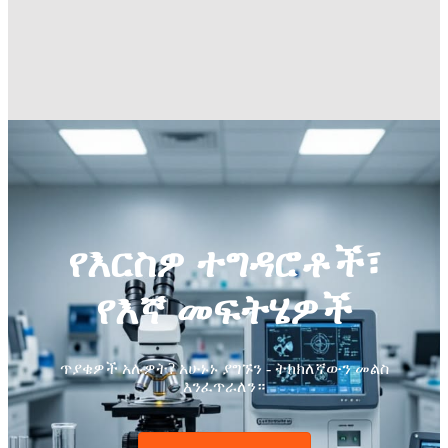
የእርስዎ ተግዳሮቶች፣
የእኛ መፍትሄዎች
ጥያቄዎች አሉዎት? አሁኑኑ ያግኙን - ትክክለኛውን መልስ
እንፈጥራለን።