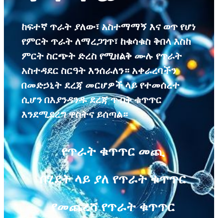
ከፍተኛ ጥራት ያለው፣ አስተማማኝ እና ወጥ የሆነ
የምርት ጥራት ለማረጋገጥ፣ ከቁሳቁስ ቅበላ እስከ
ምርት ስርጭት ድረስ የሚዘልቅ ሙሉ የጥራት
አስተዳደር ስርዓት እንሰራለን። አቀራረባችን
በመድኃኒት ደረጃ መርሆዎች ላይ የተመሰረተ
ሲሆን በእያንዳንዱ ደረጃ ጥብቅ ቁጥጥር
እንደሚደረግ ዋስትና ይሰጣል።
የጥራት ቁጥጥር መጪ
በሂደት ላይ ያለ የጥራት ቁጥጥር
የመጨረሻ የጥራት ቁጥጥር