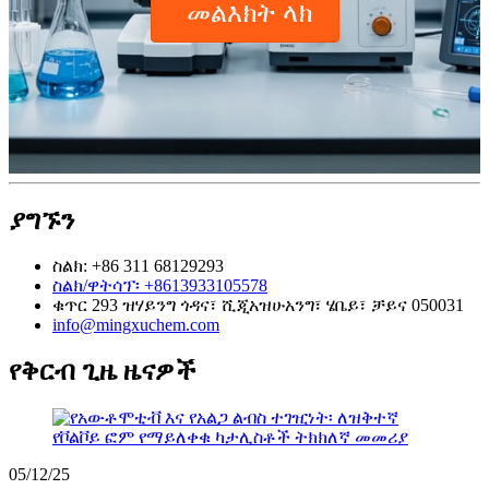
መልእክት ላክ
ያግኙን
ስልክ: +86 311 68129293
ስልክ/ዋትሳፕ፡ +8613933105578
ቁጥር 293 ዝሃይንግ ጎዳና፣ ሺጂአዝሁአንግ፣ ሄቤይ፣ ቻይና 050031
info@mingxuchem.com
የቅርብ ጊዜ ዜናዎች
05/12/25