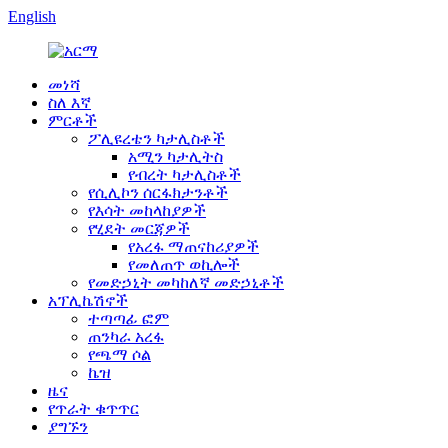
English
መነሻ
ስለ እኛ
ምርቶች
ፖሊዩረቴን ካታሊስቶች
አሚን ካታሊትስ
የብረት ካታሊስቶች
የሲሊኮን ሰርፋክታንቶች
የእሳት መከላከያዎች
የሂደት መርጃዎች
የአረፋ ማጠናከሪያዎች
የመለጠጥ ወኪሎች
የመድኃኒት መካከለኛ መድኃኒቶች
አፕሊኬሽኖች
ተጣጣፊ ፎም
ጠንካራ አረፋ
የጫማ ሶል
ኬዝ
ዜና
የጥራት ቁጥጥር
ያግኙን