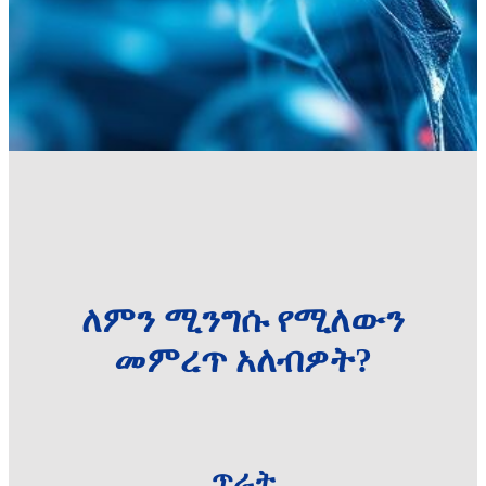
ለምን ሚንግሱ የሚለውን
መምረጥ አለብዎት?
ጥራት