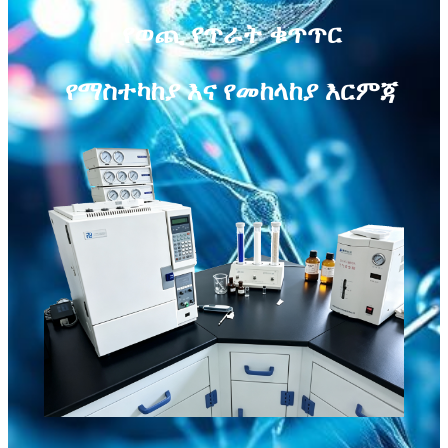
የወጪ የጥራት ቁጥጥር
የማስተካከያ እና የመከላከያ እርምጃ