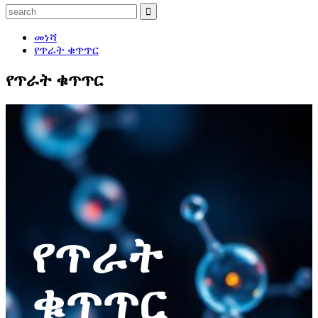
መነሻ
የጥራት ቁጥጥር
የጥራት ቁጥጥር
የጥራት
ቁጥጥር